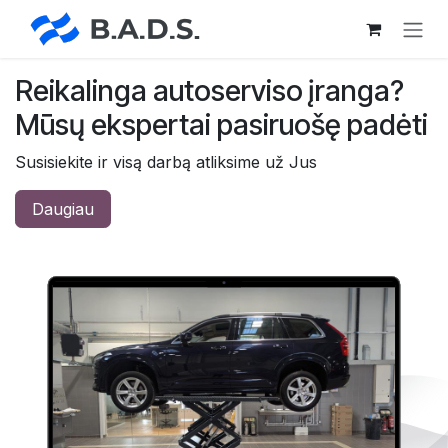
Skip to Content
Reikalinga autoserviso įranga?
Mūsų ekspertai pasiruošę padėti
Susisiekite ir visą darbą atliksime už Jus
Daugiau