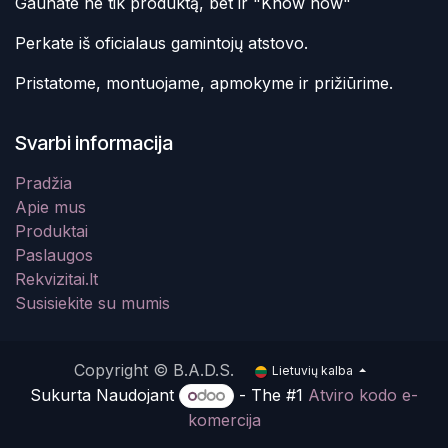
Gaunate ne tik produktą, bet ir "Know how"
Perkate iš oficialaus gamintojų atstovo.
Pristatome, montuojame, apmokyme ir prižiūrime.
Svarbi informacija
Pradžia
Apie mus
Produktai
Paslaugos
Rekvizitai.lt
Susisiekite su mumis
Copyright © B.A.D.S.
Lietuvių kalba
Sukurta Naudojant
- The #1
Atviro kodo e-
komercija