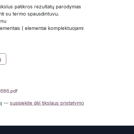
 tikslus patikros rezultatų parodymas
ti su termo spausdintuvu.
inu
mentais ( elementai komplektuojami
ą
6686.pdf
ą
—
susisiekite dėl tikslaus pristatymo