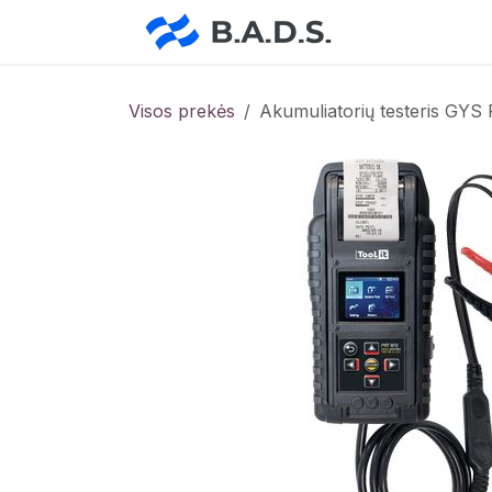
Skip to Content
Pradžia
Pa
Visos prekės
Akumuliatorių testeris GY