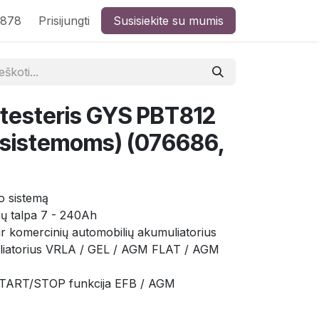
8878
Prisijungti
Susisiekite su mumis
 testeris GYS PBT812
sistemoms) (076686,
mo sistemą
ių talpa 7 - 240Ah
 ir komercinių automobilių akumuliatorius
muliatorius VRLA / GEL / AGM FLAT / AGM
 START/STOP funkcija EFB / AGM