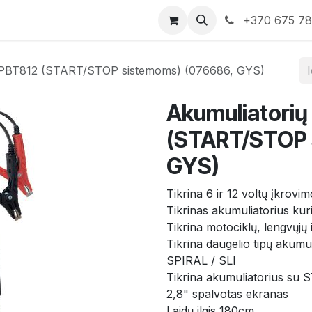
rduotuvė
Susisiekite su mumis
+370 675 7
S PBT812 (START/STOP sistemoms) (076686, GYS)
Akumuliatorių
(START/STOP 
GYS)
Tikrina 6 ir 12 voltų įkrovi
Tikrinas akumuliatorius kur
Tikrina motociklų, lengvųjų
Tikrina daugelio tipų aku
SPIRAL / SLI
Tikrina akumuliatorius su
2,8" spalvotas ekranas
Laidų ilgis 180cm