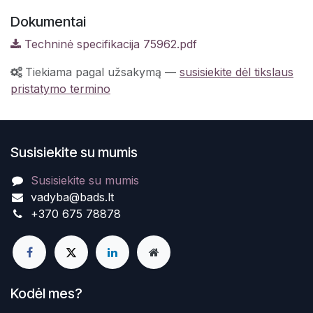
Dokumentai
Techninė specifikacija 75962.pdf
Tiekiama pagal užsakymą
—
susisiekite dėl tikslaus
pristatymo termino
Susisiekite su mumis
Susisiekite su mumis
vadyba@bads.lt
+370 675 78878
Kodėl mes?