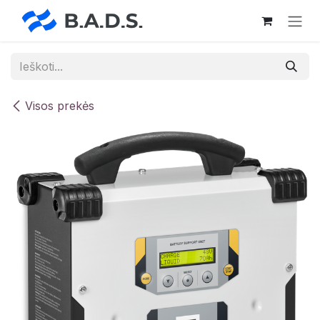
Skip to Content
Visos prekės