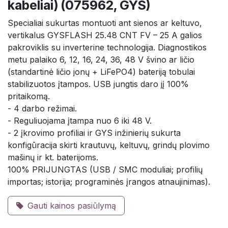
kabeliai) (075962, GYS)
Specialiai sukurtas montuoti ant sienos ar keltuvo,
vertikalus GYSFLASH 25.48 CNT FV – 25 A galios
pakroviklis su inverterine technologija. Diagnostikos
metu palaiko 6, 12, 16, 24, 36, 48 V švino ar ličio
(standartinė ličio jonų + LiFePO4) bateriją tobulai
stabilizuotos įtampos. USB jungtis daro jį 100%
pritaikomą.
- 4 darbo režimai.
- Reguliuojama įtampa nuo 6 iki 48 V.
- 2 įkrovimo profiliai ir GYS inžinierių sukurta
konfigūracija skirti krautuvų, keltuvų, grindų plovimo
mašinų ir kt. baterijoms.
100% PRIJUNGTAS (USB / SMC moduliai; profilių
importas; istorija; programinės įrangos atnaujinimas).
Gauti kainos pasiūlymą