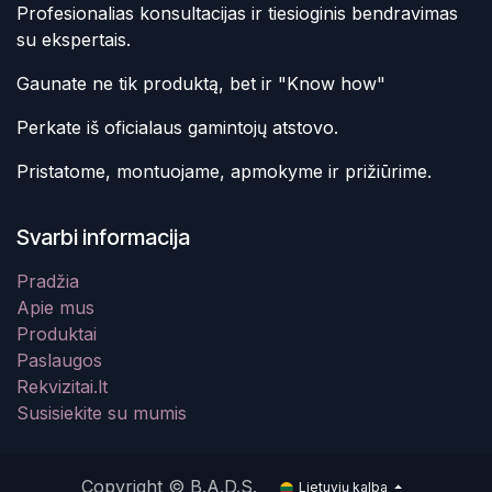
Profesionalias konsultacijas ir tiesioginis bendravimas
su ekspertais.
Gaunate ne tik produktą, bet ir "Know how"
Perkate iš oficialaus gamintojų atstovo.
Pristatome, montuojame, apmokyme ir prižiūrime.
Svarbi informacija
Pradžia
Apie mus
Produktai
Paslaugos
Rekvizitai.lt
Susisiekite su mumis
Copyright © B.A.D.S.
Lietuvių kalba