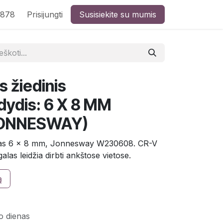
8878
Prisijungti
Susisiekite su mumis
 žiedinis
 dydis: 6 X 8 MM
JONNESWAY)
aktas 6 x 8 mm, Jonnesway W230608. CR-V
galas leidžia dirbti ankštose vietose.
ą
o dienas