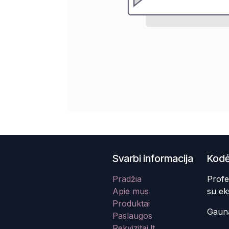
Svarbi informacija
Kodė
Pradžia
Profe
Apie mus
su ek
Produktai
Gauna
Paslaugos
Rekvizitai.lt