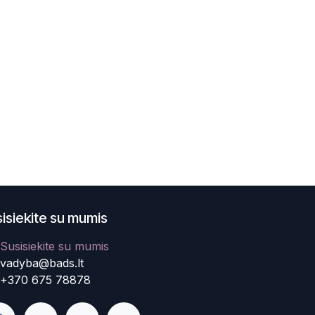
isiekite su mumis
Susisiekite su mumis
vadyba@bads.lt
+370 675 78878