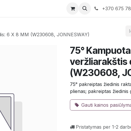
rduotuvė
Susisiekite su mumis
+370 675 7
 dydis: 6 X 8 MM (W230608, JONNESWAY)
75° Kampuotas
veržliarakštis
(W230608, 
75° pakreiptas žiedinis r
plienas; pakreiptas žiedinis 
Gauti kainos pasiūlym
Pristatymas per 1-2 darb