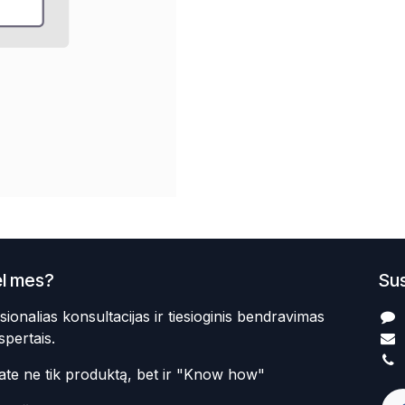
l mes?
Sus
sionalias konsultacijas ir tiesioginis bendravimas
spertais.
te ne tik produktą, bet ir "Know how"