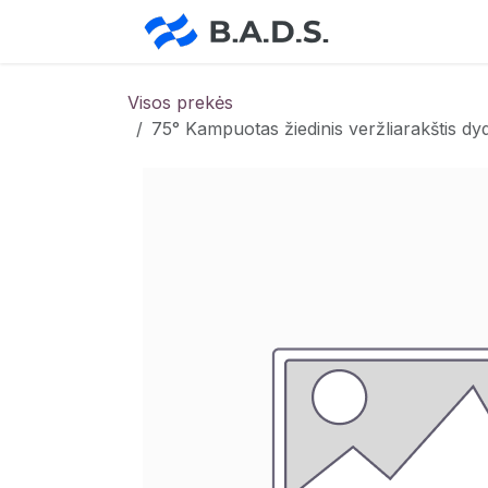
Skip to Content
Pradžia
Pa
Visos prekės
75° Kampuotas žiedinis veržliarakštis