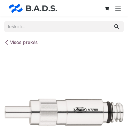
Skip to Content
Visos prekės