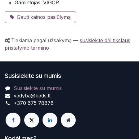
Gamintojas: VIGOR
Gauti kainos pasiūlymą
Tiekiama pagal užsakymą
—
susisiekite dėl tikslaus
pristatymo termino
Susisiekite su mumis
Susisiekite su mumis
vadyba@bads.lt
+370 675 78878
Kodėl mes?