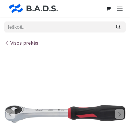
Skip to Content
Visos prekės