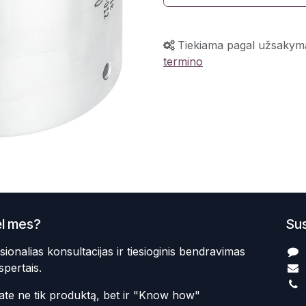
Tiekiama pagal užsakym
termino
l mes?
Sus
sionalias konsultacijas ir tiesioginis bendravimas
spertais.
te ne tik produktą, bet ir "Know how"