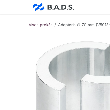
Skip to Content
Pradžia
Pa
Visos prekės
Adapteris ∅ 70 mm (V5913