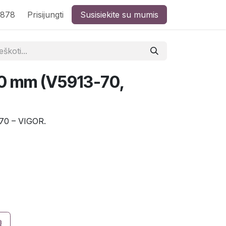
8878
Prisijungti
Susisiekite su mumis
70 mm (V5913-70,
70 – VIGOR.
ą