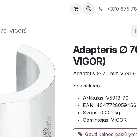
rduotuvė
Susisiekite su mumis
+370 675 7
-70, VIGOR)
Adapteris ∅ 
VIGOR)
Adapteris ∅ 70 mm V5913-
Specifikacija:
Artikulas: V5913-70
EAN: 4047728059466
Svoris: 0.001 kg
Gamintojas: VIGOR
Gauti kainos pasiūlym