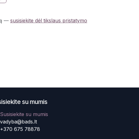
ą
—
susisiekite dėl tikslaus pristatymo
isiekite su mumis
Susisiekite su mumis
vadyba@bads.lt
+370 675 78878