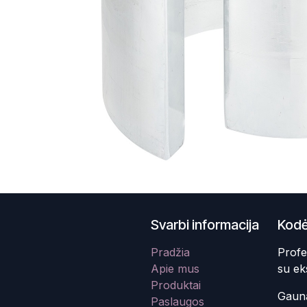
Svarbi informacija
Kodė
Pradžia
Profe
Apie mus
su ek
Produktai
Gauna
Paslaugos