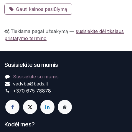
Gauti kainos pasiūlymą
Tiekiama pagal užsakymą
—
susisiekite dėl tikslaus
pristatymo termino
Susisiekite su mumis
Susisiekite su mumis
vadyba@bads.lt
+370 675 78878
Kodėl mes?