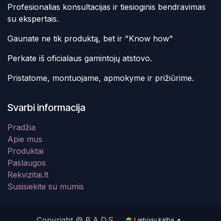
Profesionalias konsultacijas ir tiesioginis bendravimas
su ekspertais.
Gaunate ne tik produktą, bet ir "Know how"
Perkate iš oficialaus gamintojų atstovo.
Pristatome, montuojame, apmokyme ir prižiūrime.
Svarbi informacija
Pradžia
Apie mus
Produktai
Paslaugos
Rekvizitai.lt
Susisiekite su mumis
Copyright © B.A.D.S.
Lietuvių kalba