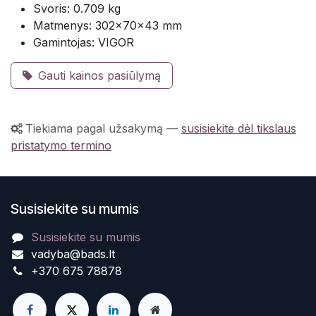
Svoris: 0.709 kg
Matmenys: 302×70×43 mm
Gamintojas: VIGOR
Gauti kainos pasiūlymą
Tiekiama pagal užsakymą
—
susisiekite dėl tikslaus
pristatymo termino
Susisiekite su mumis
Susisiekite su mumis
vadyba@bads.lt
+370 675 78878