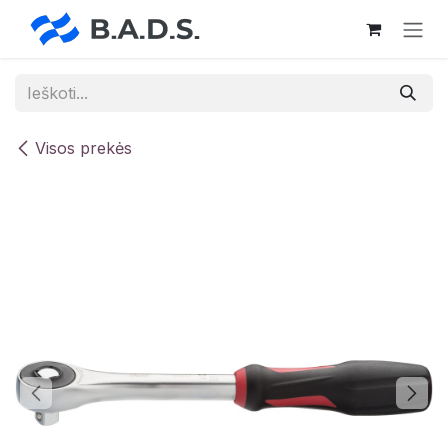
Skip to Content
Visos prekės