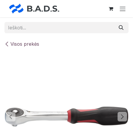
Skip to Content
Visos prekės