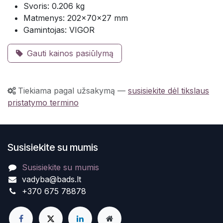
Svoris: 0.206 kg
Matmenys: 202×70×27 mm
Gamintojas: VIGOR
Gauti kainos pasiūlymą
Tiekiama pagal užsakymą
—
susisiekite dėl tikslaus
pristatymo termino
Susisiekite su mumis
Susisiekite su mumis
vadyba@bads.lt
+370 675 78878