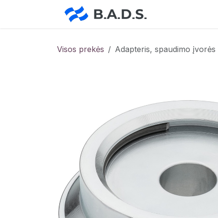
Skip to Content
Pradžia
Pa
Visos prekės
Adapteris, spaudimo įvorė