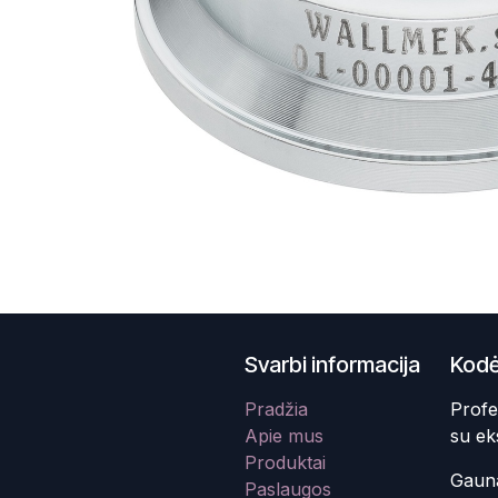
Svarbi informacija
Kodė
Pradžia
Profe
Apie mus
su ek
Produktai
Gauna
Paslaugos