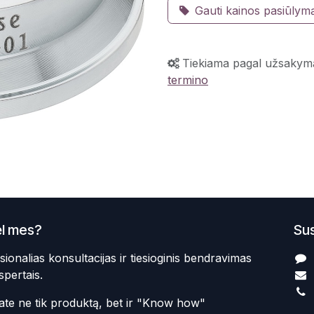
Gauti kainos pasiūlym
Tiekiama pagal užsakym
termino
l mes?
Sus
sionalias konsultacijas ir tiesioginis bendravimas
spertais.
te ne tik produktą, bet ir "Know how"