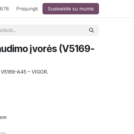
8878
Prisijungti
Susisiekite su mumis
audimo įvorės (V5169-
s V5169-A45 – VIGOR.
 mm