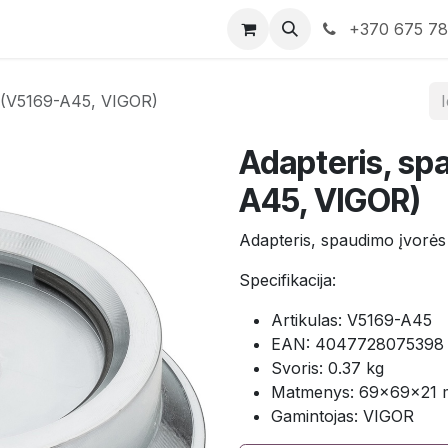
rduotuvė
Susisiekite su mumis
+370 675 7
s (V5169-A45, VIGOR)
Adapteris, sp
A45, VIGOR)
Adapteris, spaudimo įvorė
Specifikacija:
Artikulas: V5169-A45
EAN: 4047728075398
Svoris: 0.37 kg
Matmenys: 69×69×21
Gamintojas: VIGOR