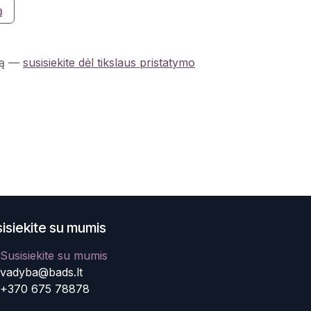
ą
ą
—
susisiekite dėl tikslaus pristatymo
isiekite su mumis
Susisiekite su mumis
vadyba@bads.lt
+370 675 78878