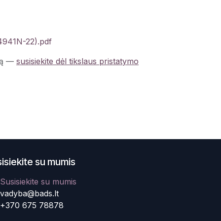
4941N-22).pdf
ą
—
susisiekite dėl tikslaus pristatymo
isiekite su mumis
Susisiekite su mumis
vadyba@bads.lt
+370 675 78878