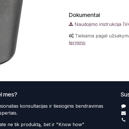
Dokumentai
Naudojimo instrukcija (V
Tiekiama pagal užsakym
termino
l mes?
Sus
sionalias konsultacijas ir tiesioginis bendravimas
spertais.
te ne tik produktą, bet ir "Know how"