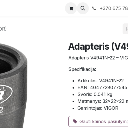
rduotuvė
Susisiekite su mumis
+370 675 7
OR)
Adapteris (V
Adapteris V4941N-22 – VI
Specifikacija:
Artikulas: V4941N-22
EAN: 4047728077545
Svoris: 0.041 kg
Matmenys: 32×22×22
Gamintojas: VIGOR
Gauti kainos pasiūlym