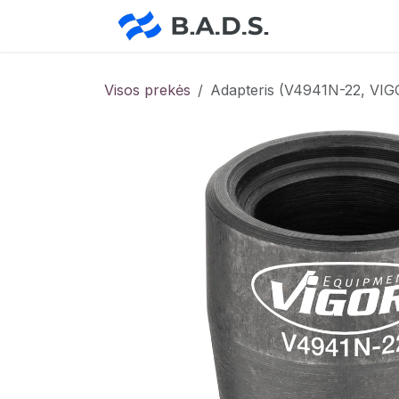
Skip to Content
Pradžia
Pa
Visos prekės
Adapteris (V4941N-22, VIG