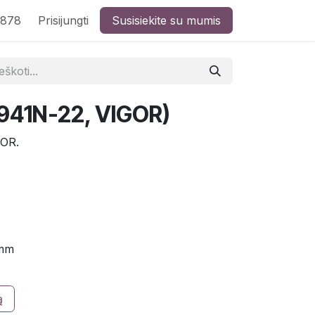
8878
Prisijungti
Susisiekite su mumis
4941N-22, VIGOR)
GOR.
 mm
ą