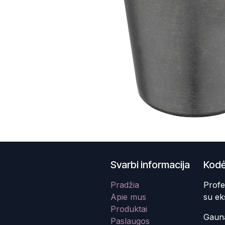
Svarbi informacija
Kodė
Pradžia
Profe
Apie mus
su ek
Produktai
Gauna
Paslaugos