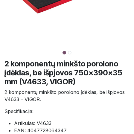
2 komponentų minkšto porolono
įdėklas, be išpjovos 750×390×35
mm (V4633, VIGOR)
2 komponentų minkšto porolono įdėklas, be išpjovos
V4633 – VIGOR.
Specifikacija:
Artikulas: V4633
EAN: 4047728064347