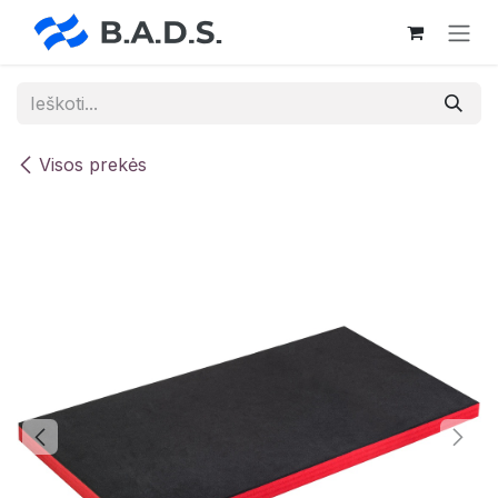
Skip to Content
Visos prekės