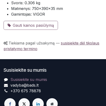
Svoris: 0.306 kg
Matmenys: 750×390×35 mm
Gamintojas: VIGOR
Gauti kainos pasiūlymą
Tiekiama pagal užsakymą
—
susisiekite dėl tikslaus
pristatymo termino
Susisiekite su mumis
Susisiekite su mumis
vadyba@bads.lt
+370 675 78878