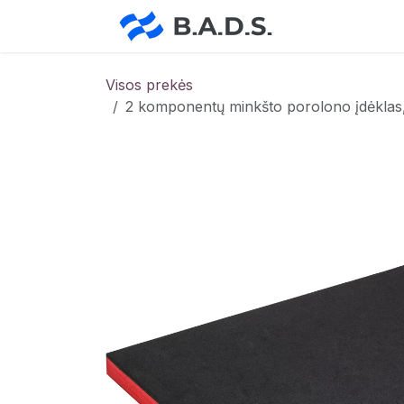
Skip to Content
Pradžia
Pa
Visos prekės
2 komponentų minkšto porolono įdėkla