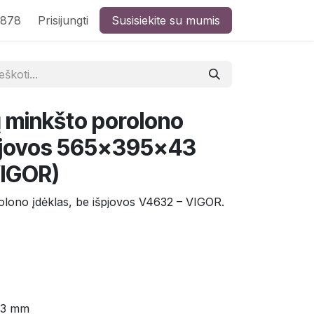
8878
Prisijungti
Susisiekite su mumis
 minkšto porolono
špjovos 565×395×43
IGOR)
lono įdėklas, be išpjovos V4632 – VIGOR.
43 mm