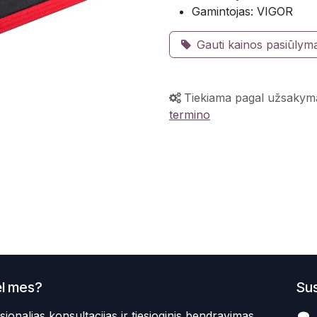
Gamintojas: VIGOR
Gauti kainos pasiūlym
Tiekiama pagal užsakym
termino
l mes?
Sus
sionalias konsultacijas ir tiesioginis bendravimas