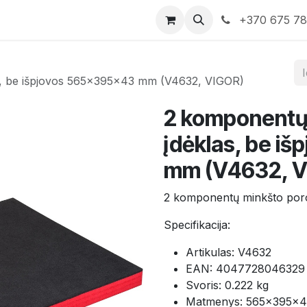
rduotuvė
Susisiekite su mumis
+370 675 7
s, be išpjovos 565×395×43 mm (V4632, VIGOR)
2 komponentų
įdėklas, be i
mm (V4632, V
2 komponentų minkšto poro
Specifikacija:
Artikulas: V4632
EAN: 4047728046329
Svoris: 0.222 kg
Matmenys: 565×395×