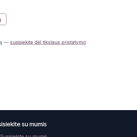
ą
ą
—
susisiekite dėl tikslaus pristatymo
isiekite su mumis
Susisiekite su mumis