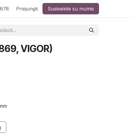
8878
Prisijungti
Susisiekite su mumis
869, VIGOR)
 mm
ą