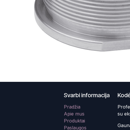
Svarbi informacija
Kodė
Pradžia
Profe
Apie mus
su ek
Produktai
Gauna
Paslaugos