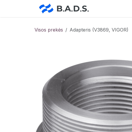
Skip to Content
Pradžia
Pa
Visos prekės
Adapteris (V3869, VIGOR)