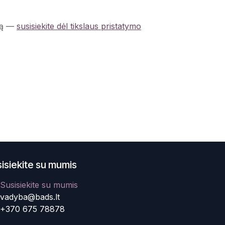
ą
—
susisiekite dėl tikslaus pristatymo
isiekite su mumis
Susisiekite su mumis
vadyba@bads.lt
+370 675 78878