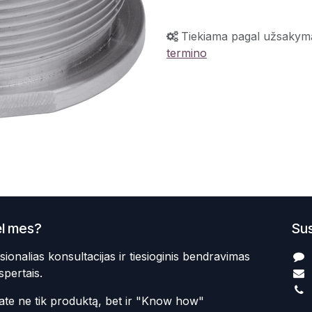
Tiekiama pagal užsakym
termino
l mes?
Sus
sionalias konsultacijas ir tiesioginis bendravimas
spertais.
te ne tik produktą, bet ir "Know how"