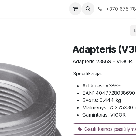
rduotuvė
Susisiekite su mumis
+370 675 7
Adapteris (V3
Adapteris V3869 – VIGOR.
Specifikacija:
Artikulas: V3869
EAN: 4047728038690
Svoris: 0.444 kg
Matmenys: 75×75×30
Gamintojas: VIGOR
Gauti kainos pasiūlym