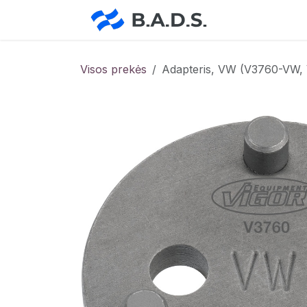
Skip to Content
Pradžia
Pa
Visos prekės
Adapteris, VW (V3760-VW,