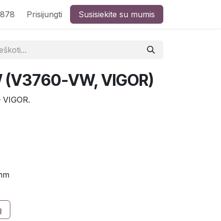
8878
Prisijungti
Susisiekite su mumis
W (V3760-VW, VIGOR)
– VIGOR.
 mm
ą