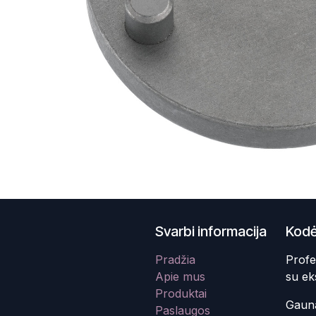
Svarbi informacija
Kodė
Pradžia
Profe
Apie mus
su ek
Produktai
Gauna
Paslaugos