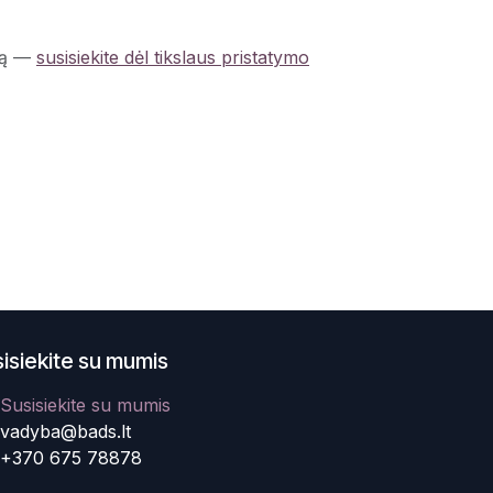
ą
—
susisiekite dėl tikslaus pristatymo
isiekite su mumis
Susisiekite su mumis
vadyba@bads.lt
+370 675 78878