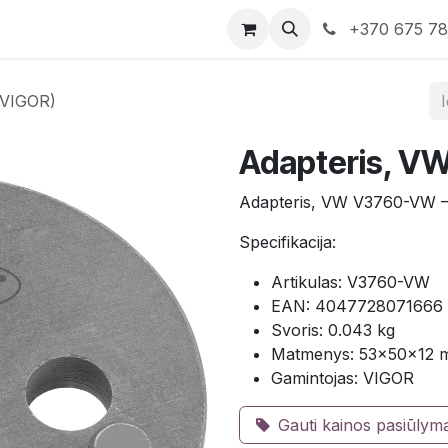
rduotuvė
Susisiekite su mumis
+370 675 7
 VIGOR)
Adapteris, V
Adapteris, VW V3760-VW 
Specifikacija:
Artikulas: V3760-VW
EAN: 4047728071666
Svoris: 0.043 kg
Matmenys: 53×50×12
Gamintojas: VIGOR
Gauti kainos pasiūlym