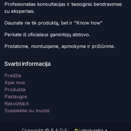
Profesionalias konsultacijas ir tiesioginis bendravimas
su ekspertais.
Gaunate ne tik produktą, bet ir "Know how"
Perkate iš oficialaus gamintojų atstovo.
Pristatome, montuojame, apmokyme ir prižiūrime.
Svarbi informacija
Pradžia
Apie mus
Produktai
Paslaugos
Rekvizitai.lt
Susisiekite su mumis
Copyright © B.A.D.S.
Lietuvių kalba