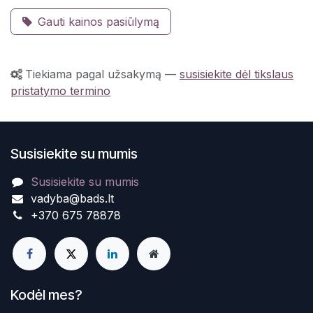
Gauti kainos pasiūlymą
Tiekiama pagal užsakymą
—
susisiekite dėl tikslaus
pristatymo termino
Susisiekite su mumis
Susisiekite su mumis
vadyba@bads.lt
+370 675 78878
Kodėl mes?