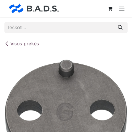
Skip to Content
Visos prekės