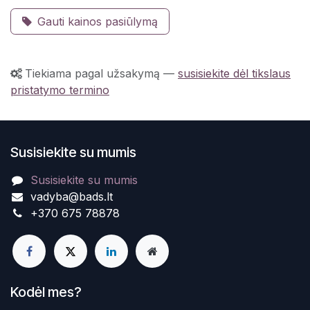
Gauti kainos pasiūlymą
Tiekiama pagal užsakymą
—
susisiekite dėl tikslaus
pristatymo termino
Susisiekite su mumis
Susisiekite su mumis
vadyba@bads.lt
+370 675 78878
Kodėl mes?