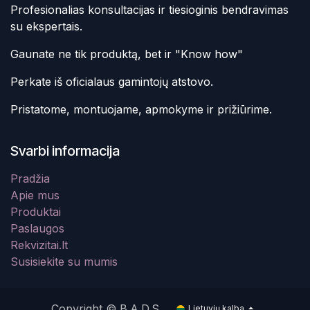
Profesionalias konsultacijas ir tiesioginis bendravimas
su ekspertais.
Gaunate ne tik produktą, bet ir "Know how"
Perkate iš oficialaus gamintojų atstovo.
Pristatome, montuojame, apmokyme ir prižiūrime.
Svarbi informacija
Pradžia
Apie mus
Produktai
Paslaugos
Rekvizitai.lt
Susisiekite su mumis
Copyright © B.A.D.S.
Lietuvių kalba