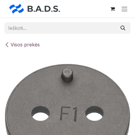
Skip to Content
Visos prekės