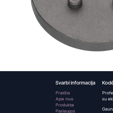
Svarbi informacija
Kodė
Pradžia
Profe
Apie mus
su ek
Produktai
Gauna
Paslaugos