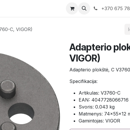
rduotuvė
Susisiekite su mumis
+370 675 7
3760-C, VIGOR)
Adapterio plo
VIGOR)
Adapterio plokštė, C V376
Specifikacija:
Artikulas: V3760-C
EAN: 4047728066716
Svoris: 0.043 kg
Matmenys: 74×55×12
Gamintojas: VIGOR