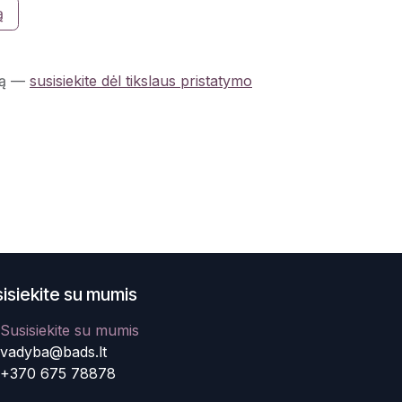
ą
ą
—
susisiekite dėl tikslaus pristatymo
isiekite su mumis
Susisiekite su mumis
vadyba@bads.lt
+370 675 78878