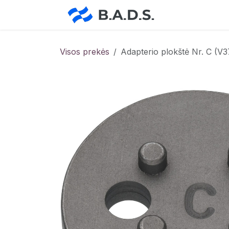
Skip to Content
Pradžia
Pa
Visos prekės
Adapterio plokštė Nr. C (V