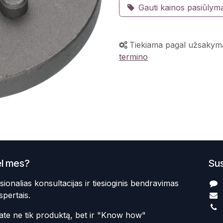
Gauti kainos pasiūlym
Tiekiama pagal užsakym
termino
l mes?
Sus
sionalias konsultacijas ir tiesioginis bendravimas
spertais.
te ne tik produktą, bet ir "Know how"