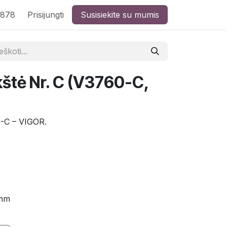
8878
Prisijungti
Susisiekite su mumis
kštė Nr. C (V3760-C,
0-C – VIGOR.
 mm