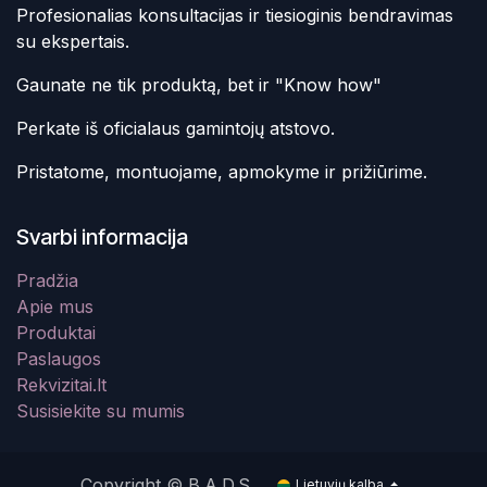
Profesionalias konsultacijas ir tiesioginis bendravimas
su ekspertais.
Gaunate ne tik produktą, bet ir "Know how"
Perkate iš oficialaus gamintojų atstovo.
Pristatome, montuojame, apmokyme ir prižiūrime.
Svarbi informacija
Pradžia
Apie mus
Produktai
Paslaugos
Rekvizitai.lt
Susisiekite su mumis
Copyright © B.A.D.S.
Lietuvių kalba