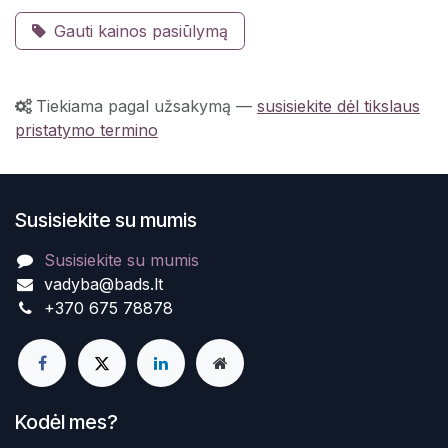
Gauti kainos pasiūlymą
Tiekiama pagal užsakymą
—
susisiekite dėl tikslaus
pristatymo termino
Susisiekite su mumis
Susisiekite su mumis
vadyba@bads.lt
+370 675 78878
Kodėl mes?