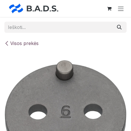
Skip to Content
Visos prekės