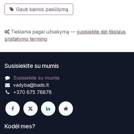
Gauti kainos pasiūlymą
Tiekiama pagal užsakymą
—
susisiekite dėl tikslaus
pristatymo termino
Susisiekite su mumis
Susisiekite su mumis
vadyba@bads.lt
+370 675 78878
Kodėl mes?