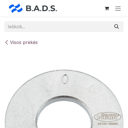
Skip to Content
Visos prekės