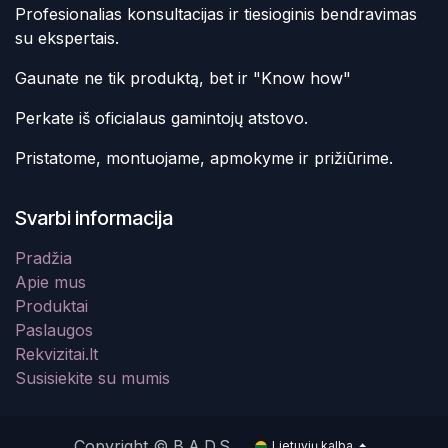
Profesionalias konsultacijas ir tiesioginis bendravimas
su ekspertais.
Gaunate ne tik produktą, bet ir "Know how"
Perkate iš oficialaus gamintojų atstovo.
Pristatome, montuojame, apmokyme ir prižiūrime.
Svarbi informacija
Pradžia
Apie mus
Produktai
Paslaugos
Rekvizitai.lt
Susisiekite su mumis
Copyright © B.A.D.S.
Lietuvių kalba