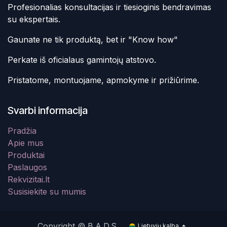
Profesionalias konsultacijas ir tiesioginis bendravimas
su ekspertais.
Gaunate ne tik produktą, bet ir "Know how"
Perkate iš oficialaus gamintojų atstovo.
Pristatome, montuojame, apmokyme ir prižiūrime.
Svarbi informacija
Pradžia
Apie mus
Produktai
Paslaugos
Rekvizitai.lt
Susisiekite su mumis
Copyright © B.A.D.S.
Lietuvių kalba