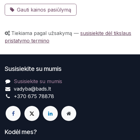
Gauti kainos pasiūlymą
Tiekiama pagal užsakymą
—
susisiekite dėl tikslaus
pristatymo termino
Susisiekite su mumis
Susisiekite su mumis
vadyba@bads.lt
+370 675 78878
Kodėl mes?