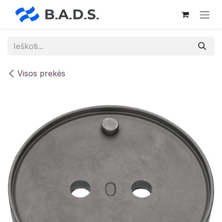
Skip to Content
Visos prekės