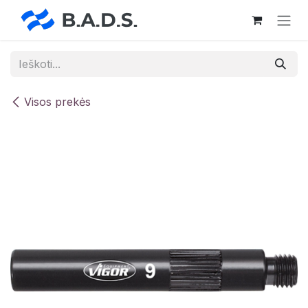
Skip to Content
Visos prekės