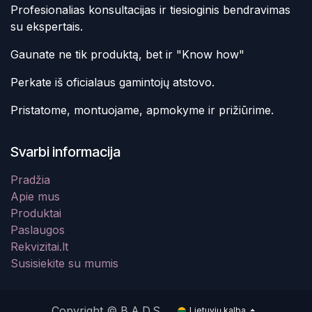
Profesionalias konsultacijas ir tiesioginis bendravimas
su ekspertais.
Gaunate ne tik produktą, bet ir "Know how"
Perkate iš oficialaus gamintojų atstovo.
Pristatome, montuojame, apmokyme ir prižiūrime.
Svarbi informacija
Pradžia
Apie mus
Produktai
Paslaugos
Rekvizitai.lt
Susisiekite su mumis
Copyright © B.A.D.S.
Lietuvių kalba