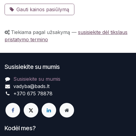
Gauti kainos pasiūlymą
Tiekiama pagal užsakymą
—
susisiekite dėl tikslaus
pristatymo termino
Susisiekite su mumis
Susisiekite su mumis
vadyba@bads.lt
+370 675 78878
Kodėl mes?