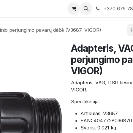
rduotuvė
Susisiekite su mumis
+370 675 7
ginio perjungimo pavarų dėžė (V3687, VIGOR)
Adapteris, VAG
perjungimo pa
VIGOR)
Adapteris, VAG, DSG tiesio
VIGOR.
Specifikacija:
Artikulas: V3687
EAN: 4047728036870
Svoris: 0.021 kg