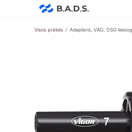
Skip to Content
Pradžia
Pa
Visos prekės
Adapteris, VAG, DSG tiesio