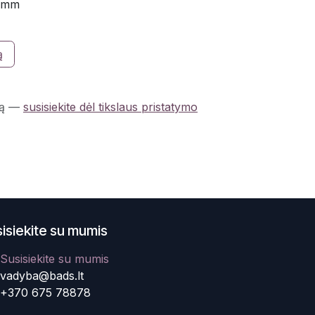
2 mm
ą
ą
—
susisiekite dėl tikslaus pristatymo
isiekite su mumis
Susisiekite su mumis
vadyba@bads.lt
+370 675 78878