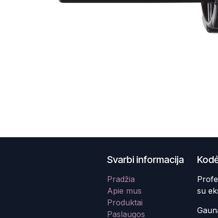
Svarbi informacija
Kodė
Pradžia
Profe
Apie mus
su ek
Produktai
Gauna
Paslaugos