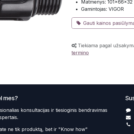
Matmenys: 101×66×3
Gamintojas: VIGOR
Gauti kainos pasiūlym
Tiekiama pagal užsakym
termino
l mes?
Sus
sionalias konsultacijas ir tiesioginis bendravimas
spertais.
te ne tik produktą, bet ir "Know how"