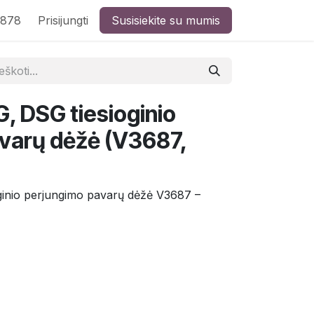
8878
Prisijungti
Susisiekite su mumis
, DSG tiesioginio
varų dėžė (V3687,
ginio perjungimo pavarų dėžė V3687 –