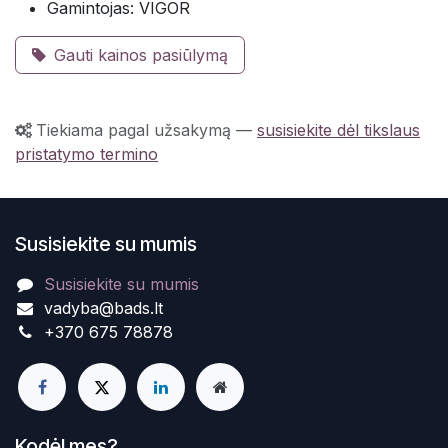
Gamintojas: VIGOR
Gauti kainos pasiūlymą
Tiekiama pagal užsakymą
—
susisiekite dėl tikslaus
pristatymo termino
Susisiekite su mumis
Susisiekite su mumis
vadyba@bads.lt
+370 675 78878
Kodėl mes?