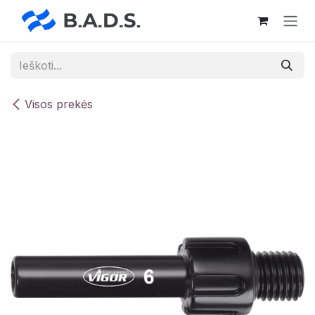
Skip to Content
Visos prekės