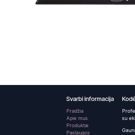
Svarbi informacija
Kodė
Pradžia
Profe
Apie mus
su ek
Produktai
Gauna
Paslaugos