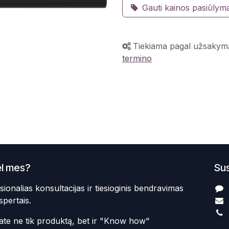
Gauti kainos pasiūlym
Tiekiama pagal užsakym
termino
l mes?
Sus
sionalias konsultacijas ir tiesioginis bendravimas
spertais.
te ne tik produktą, bet ir "Know how"