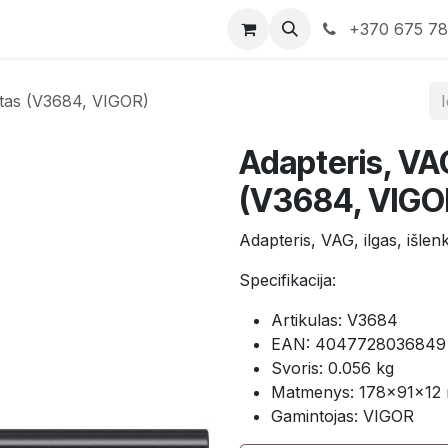
rduotuvė
Susisiekite su mumis
+370 675 7
nktas (V3684, VIGOR)
Adapteris, VAG
(V3684, VIGO
Adapteris, VAG, ilgas, išle
Specifikacija:
Artikulas: V3684
EAN: 4047728036849
Svoris: 0.056 kg
Matmenys: 178×91×12
Gamintojas: VIGOR