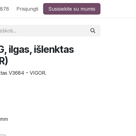
8878
Prisijungti
Susisiekite su mumis
, ilgas, išlenktas
R)
nktas V3684 – VIGOR.
 mm