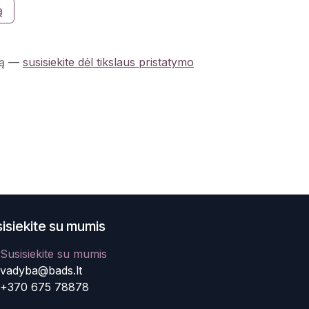
ą
ą
—
susisiekite dėl tikslaus pristatymo
isiekite su mumis
Susisiekite su mumis
vadyba@bads.lt
+370 675 78878