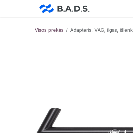
Skip to Content
Pradžia
Pa
Visos prekės
Adapteris, VAG, ilgas, išle