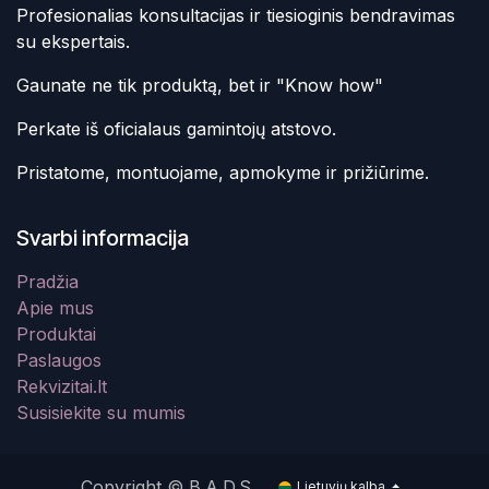
Profesionalias konsultacijas ir tiesioginis bendravimas
su ekspertais.
Gaunate ne tik produktą, bet ir "Know how"
Perkate iš oficialaus gamintojų atstovo.
Pristatome, montuojame, apmokyme ir prižiūrime.
Svarbi informacija
Pradžia
Apie mus
Produktai
Paslaugos
Rekvizitai.lt
Susisiekite su mumis
Copyright © B.A.D.S.
Lietuvių kalba