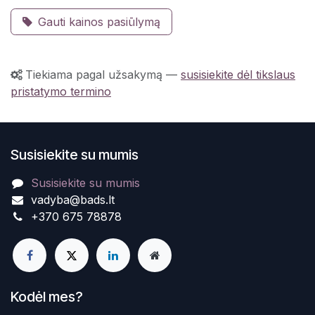
Gauti kainos pasiūlymą
Tiekiama pagal užsakymą
—
susisiekite dėl tikslaus
pristatymo termino
Susisiekite su mumis
Susisiekite su mumis
vadyba@bads.lt
+370 675 78878
Kodėl mes?