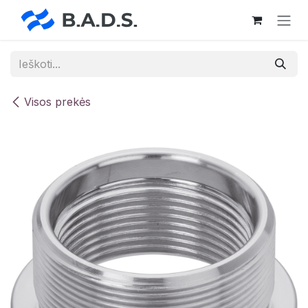
Skip to Content
Visos prekės