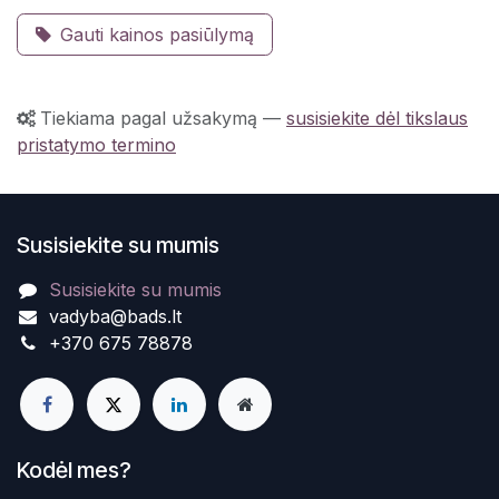
Gauti kainos pasiūlymą
Tiekiama pagal užsakymą
—
susisiekite dėl tikslaus
pristatymo termino
Susisiekite su mumis
Susisiekite su mumis
vadyba@bads.lt
+370 675 78878
Kodėl mes?