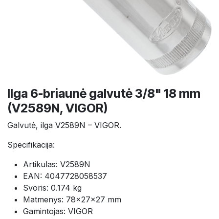
Ilga 6-briaunė galvutė 3/8" 18 mm
(V2589N, VIGOR)
Galvutė, ilga V2589N – VIGOR.
Specifikacija:
Artikulas: V2589N
EAN: 4047728058537
Svoris: 0.174 kg
Matmenys: 78×27×27 mm
Gamintojas: VIGOR