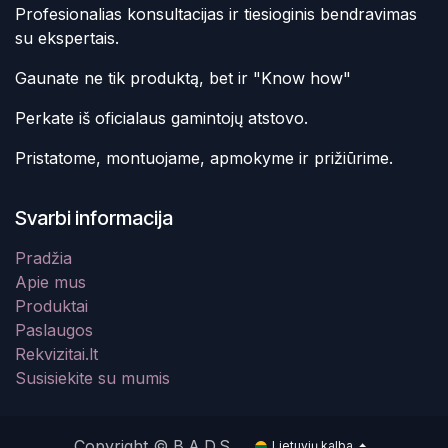
Profesionalias konsultacijas ir tiesioginis bendravimas
su ekspertais.
Gaunate ne tik produktą, bet ir "Know how"
Perkate iš oficialaus gamintojų atstovo.
Pristatome, montuojame, apmokyme ir prižiūrime.
Svarbi informacija
Pradžia
Apie mus
Produktai
Paslaugos
Rekvizitai.lt
Susisiekite su mumis
Copyright © B.A.D.S.
Lietuvių kalba