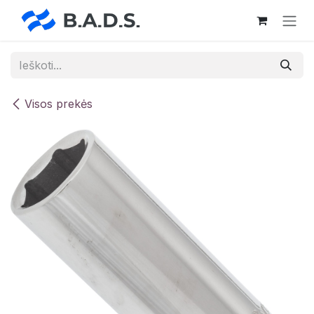
Skip to Content
Visos prekės