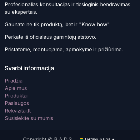
Profesionalias konsultacijas ir tiesioginis bendravimas
su ekspertais.
Gaunate ne tik produktą, bet ir "Know how"
Perkate iš oficialaus gamintojų atstovo.
Pristatome, montuojame, apmokyme ir prižiūrime.
Svarbi informacija
Pradžia
Apie mus
Produktai
Paslaugos
Rekvizitai.lt
Susisiekite su mumis
Copyright © B.A.D.S.
Lietuvių kalba