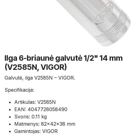
Ilga 6-briaunė galvutė 1/2" 14 mm
(V2585N, VIGOR)
Galvutė, ilga V2585N – VIGOR.
Specifikacija:
Artikulas: V2585N
EAN: 4047728058490
Svoris: 0.11 kg
Matmenys: 82×42×38 mm
Gamintojas: VIGOR