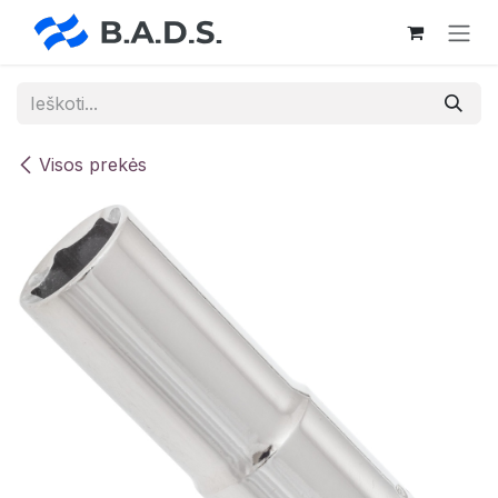
Skip to Content
Visos prekės