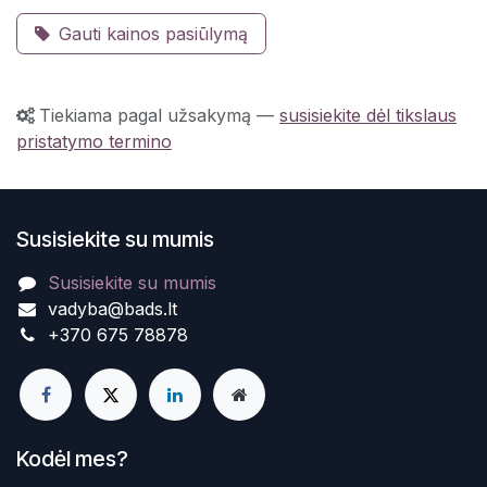
Gauti kainos pasiūlymą
Tiekiama pagal užsakymą
—
susisiekite dėl tikslaus
pristatymo termino
Susisiekite su mumis
Susisiekite su mumis
vadyba@bads.lt
+370 675 78878
Kodėl mes?