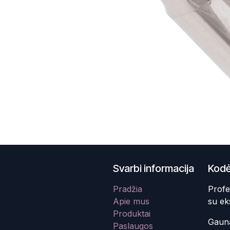
Svarbi informacija
Kodė
Pradžia
Profe
Apie mus
su ek
Produktai
Gauna
Paslaugos