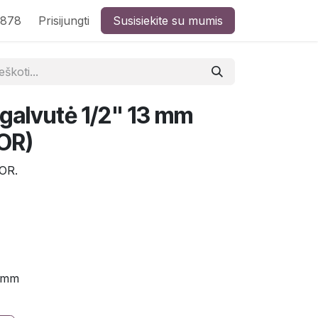
8878
Prisijungti
Susisiekite su mumis
 galvutė 1/2" 13 mm
OR)
GOR.
 mm