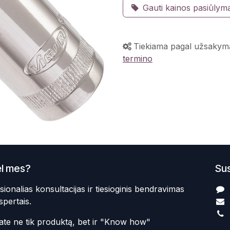
Gauti kainos pasiūlym
Tiekiama pagal užsakym
termino
l mes?
Sus
sionalias konsultacijas ir tiesioginis bendravimas
spertais.
te ne tik produktą, bet ir "Know how"