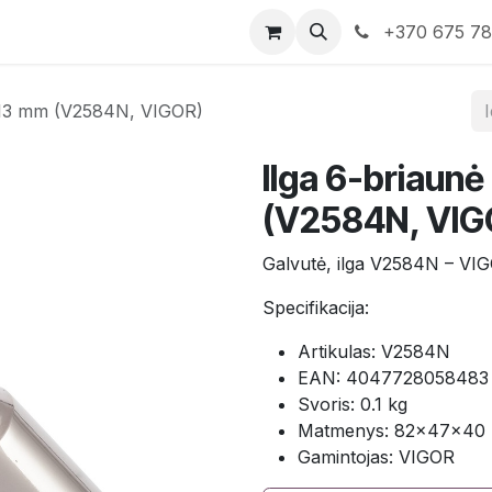
rduotuvė
Susisiekite su mumis
+370 675 7
" 13 mm (V2584N, VIGOR)
Ilga 6-briaunė
(V2584N, VIG
Galvutė, ilga V2584N – VI
Specifikacija:
Artikulas: V2584N
EAN: 4047728058483
Svoris: 0.1 kg
Matmenys: 82×47×40
Gamintojas: VIGOR