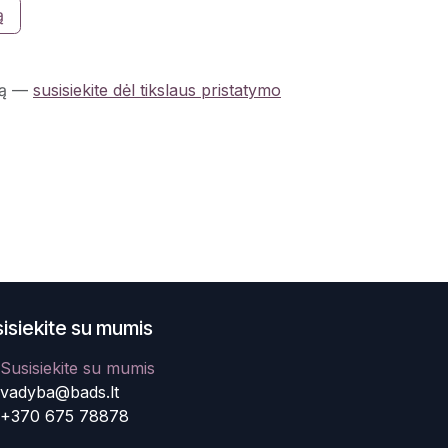
ą
ą
—
susisiekite dėl tikslaus pristatymo
isiekite su mumis
Susisiekite su mumis
vadyba@bads.lt
+370 675 78878