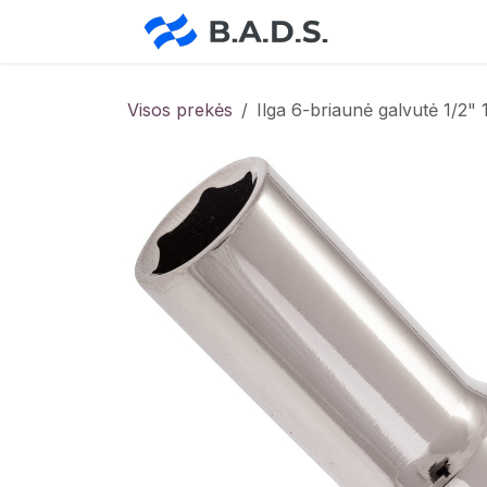
Skip to Content
Pradžia
Pa
Visos prekės
Ilga 6-briaunė galvutė 1/2