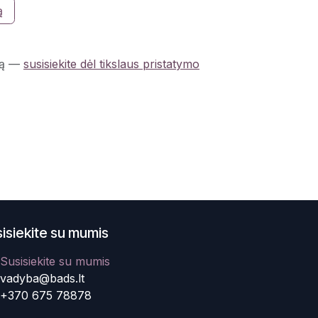
ą
ą
—
susisiekite dėl tikslaus pristatymo
isiekite su mumis
Susisiekite su mumis
vadyba@bads.lt
+370 675 78878