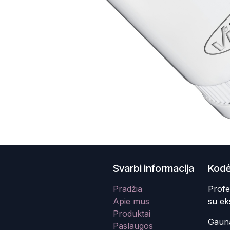
Svarbi informacija
Kodė
Pradžia
Profe
Apie mus
su ek
Produktai
Gauna
Paslaugos