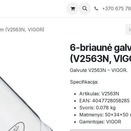
rduotuvė
Susisiekite su mumis
+370 675 7
 mm (V2563N, VIGOR)
6-briaunė gal
(V2563N, VIG
Galvutė V2563N – VIGOR.
Specifikacija:
Artikulas: V2563N
EAN: 4047728058285
Svoris: 0.078 kg
Matmenys: 50×34×50
Gamintojas: VIGOR