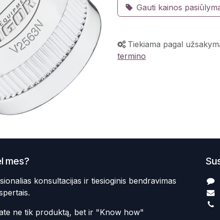
Gauti kainos pasiūlym
Tiekiama pagal užsakym
termino
l mes?
Sus
sionalias konsultacijas ir tiesioginis bendravimas
spertais.
te ne tik produktą, bet ir "Know how"