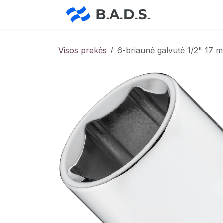
Skip to Content
Pradžia
Pa
Visos prekės
6-briaunė galvutė 1/2" 17