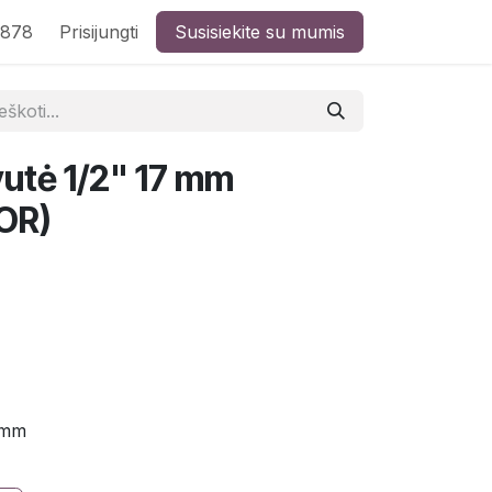
8878
Prisijungti
Susisiekite su mumis
vutė 1/2" 17 mm
OR)
 mm