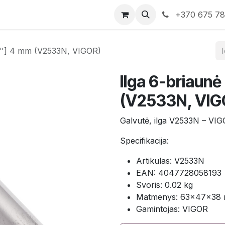
rduotuvė
Susisiekite su mumis
+370 675 7
/4"'] 4 mm (V2533N, VIGOR)
Ilga 6-briaunė
(V2533N, VIG
Galvutė, ilga V2533N – VIG
Specifikacija:
Artikulas: V2533N
EAN: 4047728058193
Svoris: 0.02 kg
Matmenys: 63×47×38
Gamintojas: VIGOR