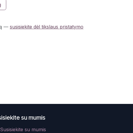
ą
ą
—
susisiekite dėl tikslaus pristatymo
isiekite su mumis
Susisiekite su mumis