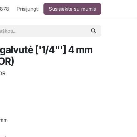
8878
Prisijungti
Susisiekite su mumis
 galvutė ['1/4"'] 4 mm
OR)
OR.
 mm