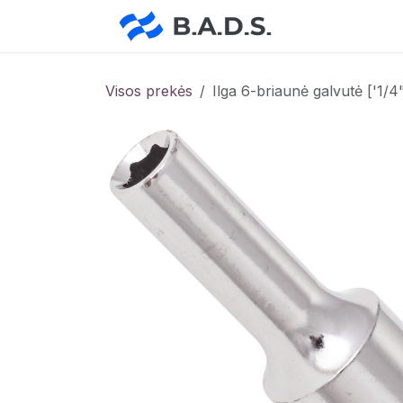
Skip to Content
Pradžia
Pa
Visos prekės
Ilga 6-briaunė galvutė ['1