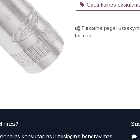
Gauti kainos pasiūlym
Tiekiama pagal užsakym
termino
l mes?
Sus
sionalias konsultacijas ir tiesioginis bendravimas