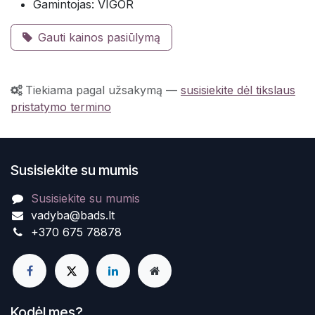
Gamintojas: VIGOR
Gauti kainos pasiūlymą
Tiekiama pagal užsakymą
—
susisiekite dėl tikslaus
pristatymo termino
Susisiekite su mumis
Susisiekite su mumis
vadyba@bads.lt
+370 675 78878
Kodėl mes?