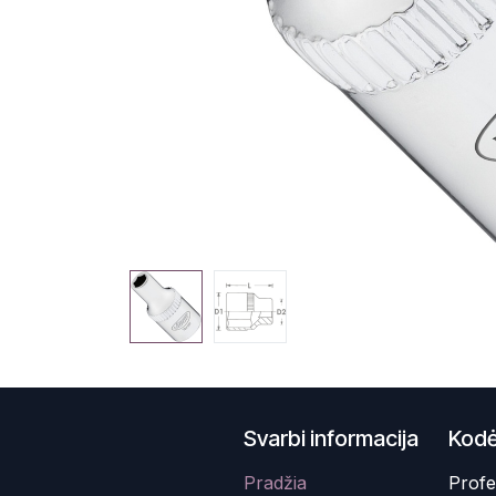
Svarbi informacija
Kodė
Pradžia
Profe