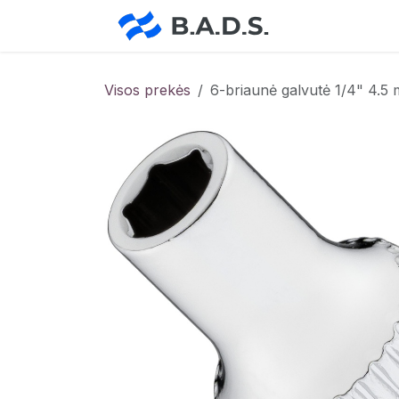
Skip to Content
Pradžia
Pa
Visos prekės
6-briaunė galvutė 1/4" 4.