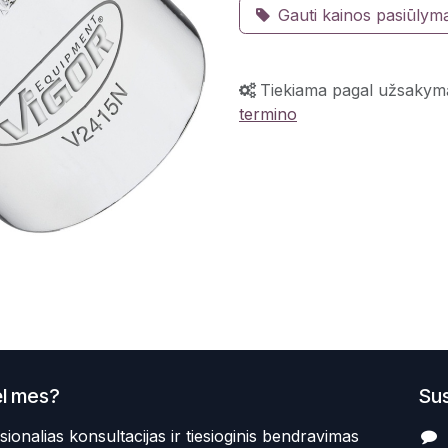
Gauti kainos pasiūlym
Tiekiama pagal užsakym
termino
l mes?
Sus
sionalias konsultacijas ir tiesioginis bendravimas