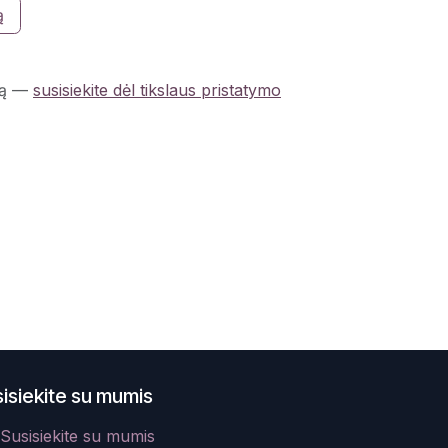
ą
ą
—
susisiekite dėl tikslaus pristatymo
isiekite su mumis
Susisiekite su mumis