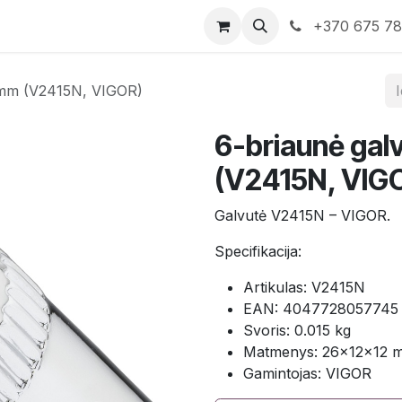
rduotuvė
Susisiekite su mumis
+370 675 7
5 mm (V2415N, VIGOR)
6-briaunė gal
(V2415N, VIG
Galvutė V2415N – VIGOR.
Specifikacija:
Artikulas: V2415N
EAN: 4047728057745
Svoris: 0.015 kg
Matmenys: 26×12×12 
Gamintojas: VIGOR