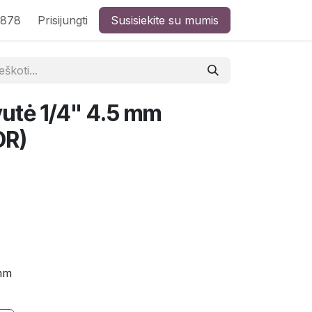
8878
Prisijungti
Susisiekite su mumis
vutė 1/4" 4.5 mm
OR)
mm