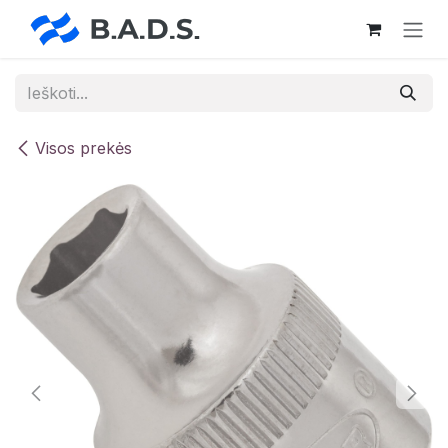
Skip to Content
Visos prekės