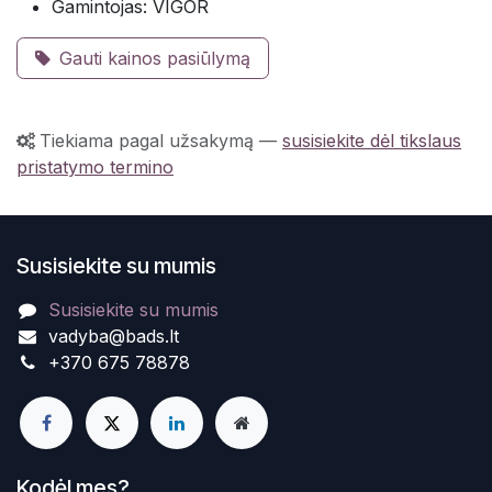
Gamintojas: VIGOR
Gauti kainos pasiūlymą
Tiekiama pagal užsakymą
—
susisiekite dėl tikslaus
pristatymo termino
Susisiekite su mumis
Susisiekite su mumis
vadyba@bads.lt
+370 675 78878
Kodėl mes?