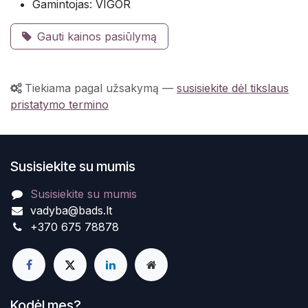
Gamintojas: VIGOR
Gauti kainos pasiūlymą
Tiekiama pagal užsakymą
—
susisiekite dėl tikslaus
pristatymo termino
Susisiekite su mumis
Susisiekite su mumis
vadyba@bads.lt
+370 675 78878
Kodėl mes?