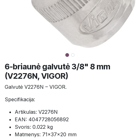
6-briaunė galvutė 3/8" 8 mm
(V2276N, VIGOR)
Galvutė V2276N – VIGOR.
Specifikacija:
Artikulas: V2276N
EAN: 4047728056892
Svoris: 0.022 kg
Matmenys: 71×37×20 mm