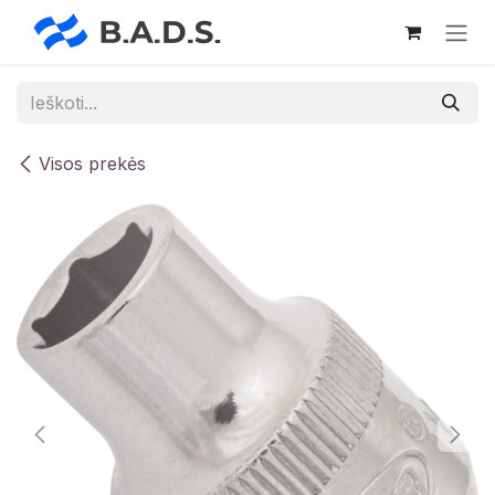
Skip to Content
Visos prekės