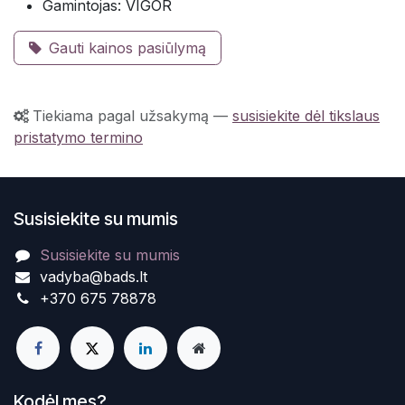
Gamintojas: VIGOR
Gauti kainos pasiūlymą
Tiekiama pagal užsakymą
—
susisiekite dėl tikslaus
pristatymo termino
Susisiekite su mumis
Susisiekite su mumis
vadyba@bads.lt
+370 675 78878
Kodėl mes?