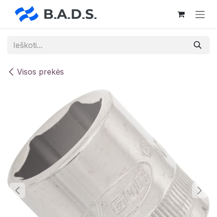
Skip to Content
Visos prekės