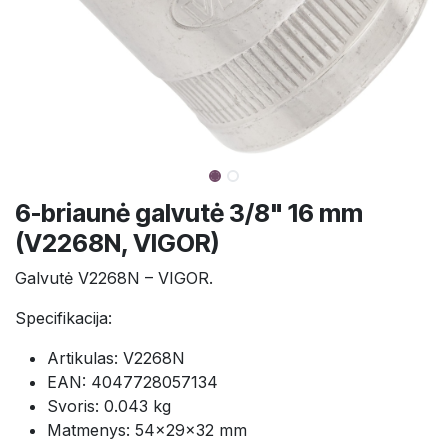
6-briaunė galvutė 3/8" 16 mm
(V2268N, VIGOR)
Galvutė V2268N – VIGOR.
Specifikacija:
Artikulas: V2268N
EAN: 4047728057134
Svoris: 0.043 kg
Matmenys: 54×29×32 mm