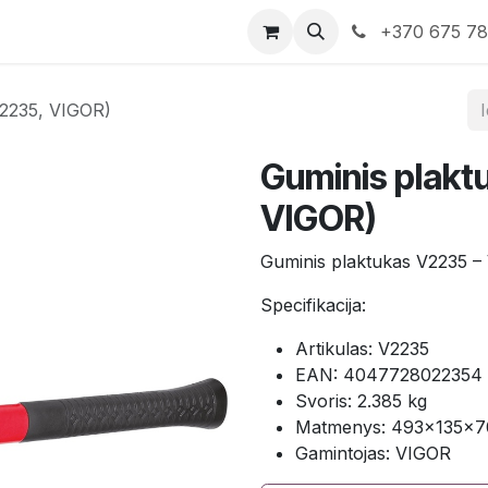
rduotuvė
Susisiekite su mumis
+370 675 7
V2235, VIGOR)
Guminis plakt
VIGOR)
Guminis plaktukas V2235 –
Specifikacija:
Artikulas: V2235
EAN: 4047728022354
Svoris: 2.385 kg
Matmenys: 493×135×
Gamintojas: VIGOR