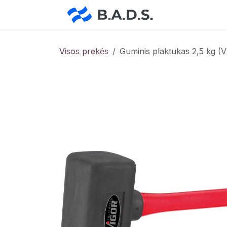
Skip to Content
Pradžia
Pa
Visos prekės
Guminis plaktukas 2,5 kg (