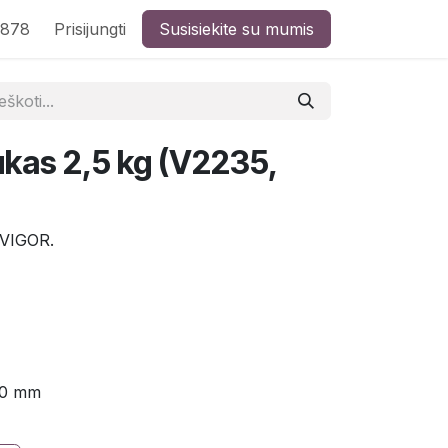
8878
Prisijungti
Susisiekite su mumis
ukas 2,5 kg (V2235,
 VIGOR.
70 mm