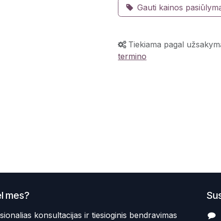
Gauti kainos pasiūlym
Tiekiama pagal užsakym
termino
l mes?
Sus
sionalias konsultacijas ir tiesioginis bendravimas