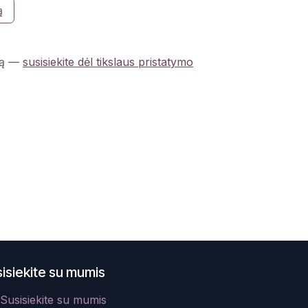
ą
ą
—
susisiekite dėl tikslaus pristatymo
isiekite su mumis
Susisiekite su mumis