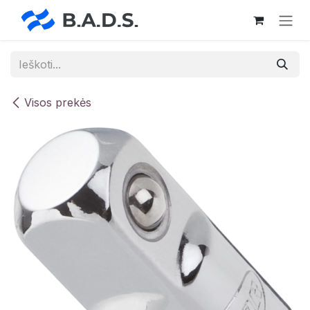
Skip to Content
Visos prekės