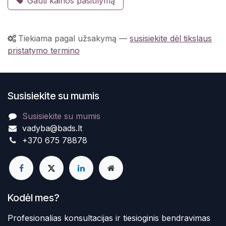
Gauti kainos pasiūlymą
Tiekiama pagal užsakymą
—
susisiekite dėl tikslaus
pristatymo termino
Susisiekite su mumis
Susisiekite su mumis
vadyba@bads.lt
+370 675 78878
Kodėl mes?
Profesionalias konsultacijas ir tiesioginis bendravimas