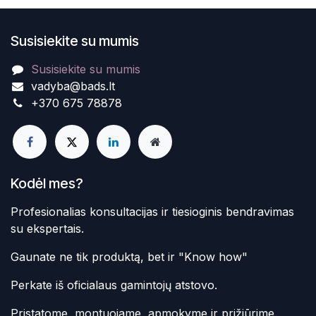
Susisiekite su mumis
Susisiekite su mumis
vadyba@bads.lt
+370 675 78878
Kodėl mes?
Profesionalias konsultacijas ir tiesioginis bendravimas
su ekspertais.
Gaunate ne tik produktą, bet ir "Know how"
Perkate iš oficialaus gamintojų atstovo.
Pristatome, montuojame, apmokyme ir prižiūrime.