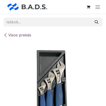
Skip to Content
Visos prekės