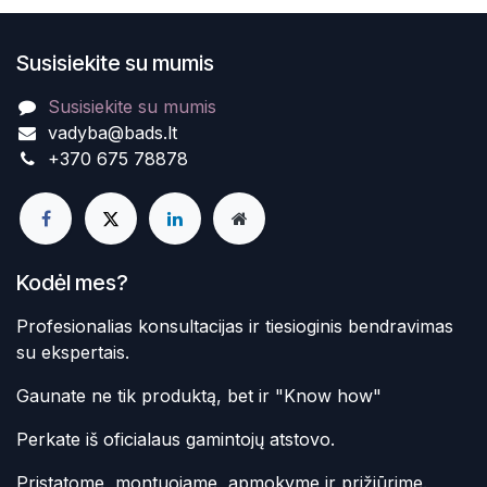
Susisiekite su mumis
Susisiekite su mumis
vadyba@bads.lt
+370 675 78878
Kodėl mes?
Profesionalias konsultacijas ir tiesioginis bendravimas
su ekspertais.
Gaunate ne tik produktą, bet ir "Know how"
Perkate iš oficialaus gamintojų atstovo.
Pristatome, montuojame, apmokyme ir prižiūrime.