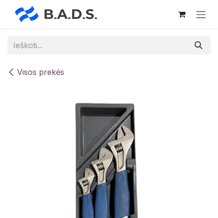
Skip to Content
Visos prekės