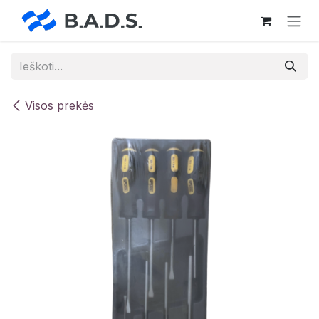
Skip to Content
Visos prekės