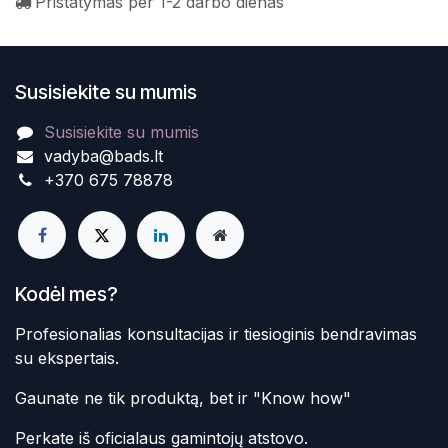
Pristatymas per 1-2 darbo dienas
Susisiekite su mumis
Susisiekite su mumis
vadyba@bads.lt
+370 675 78878
Kodėl mes?
Profesionalias konsultacijas ir tiesioginis bendravimas
su ekspertais.
Gaunate ne tik produktą, bet ir "Know how"
Perkate iš oficialaus gamintojų atstovo.