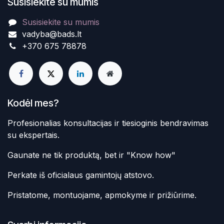
Susisiekite su mumis
Susisiekite su mumis
vadyba@bads.lt
+370 675 78878
Kodėl mes?
Profesionalias konsultacijas ir tiesioginis bendravimas
su ekspertais.
Gaunate ne tik produktą, bet ir "Know how"
Perkate iš oficialaus gamintojų atstovo.
Pristatome, montuojame, apmokyme ir prižiūrime.