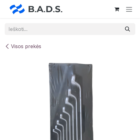
Skip to Content
Visos prekės