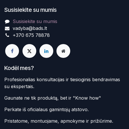
Susisiekite su mumis
Susisiekite su mumis
vadyba@bads.lt
+370 675 78878
Kodėl mes?
Profesionalias konsultacijas ir tiesioginis bendravimas
su ekspertais.
Gaunate ne tik produktą, bet ir "Know how"
Perkate iš oficialaus gamintojų atstovo.
Pristatome, montuojame, apmokyme ir prižiūrime.