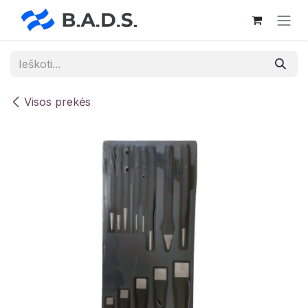
Skip to Content
Visos prekės