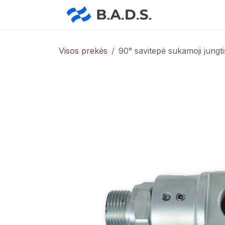
Skip to Content
Pradžia
Pa
Visos prekės
90° savitepė sukamoji jungt