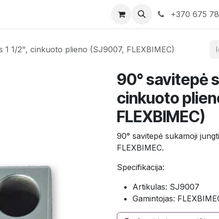
rduotuvė
Susisiekite su mumis
+370 675 7
is 1 1/2", cinkuoto plieno (SJ9007, FLEXBIMEC)
90° savitepė s
cinkuoto plie
FLEXBIMEC)
90° savitepė sukamoji jungti
FLEXBIMEC.
Specifikacija:
Artikulas: SJ9007
Gamintojas: FLEXBIME