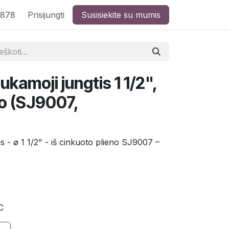
8878
Prisijungti
Susisiekite su mumis
ukamoji jungtis 1 1/2",
no (SJ9007,
s - ø 1 1/2" - iš cinkuoto plieno SJ9007 –
C