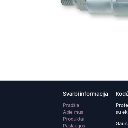
Svarbi informacija
Kodė
Pradžia
Profe
Apie mus
su ek
Produktai
Gauna
Paslaugos