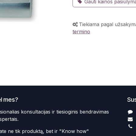
Gauti kainos pasiūlym
Tiekiama pagal užsakym
termino
l mes?
Sus
sionalias konsultacijas ir tiesioginis bendravimas
spertais.
te ne tik produktą, bet ir "Know how"