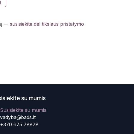
ą
ą
—
susisiekite dėl tikslaus pristatymo
isiekite su mumis
Susisiekite su mumis
vadyba@bads.lt
+370 675 78878