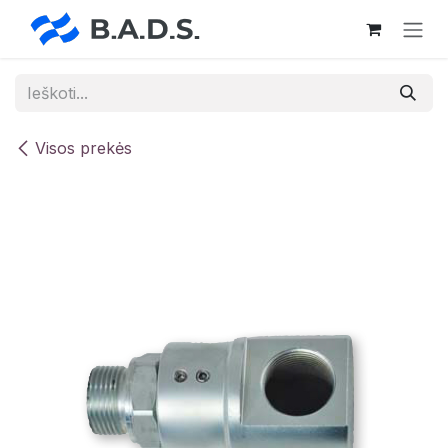
Skip to Content
Visos prekės