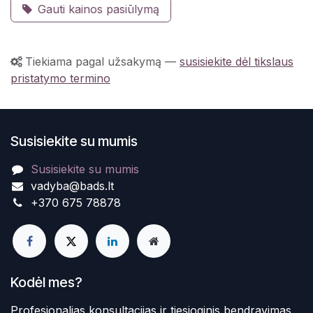
Gauti kainos pasiūlymą
Tiekiama pagal užsakymą
—
susisiekite dėl tikslaus
pristatymo termino
Susisiekite su mumis
Susisiekite su mumis
vadyba@bads.lt
+370 675 78878
Kodėl mes?
Profesionalias konsultacijas ir tiesioginis bendravimas