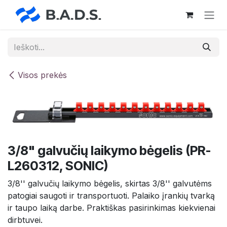
Skip to Content
Visos prekės
3/8" galvučių laikymo bėgelis (PR-
L260312, SONIC)
3/8'' galvučių laikymo bėgelis, skirtas 3/8'' galvutėms
patogiai saugoti ir transportuoti. Palaiko įrankių tvarką
ir taupo laiką darbe. Praktiškas pasirinkimas kiekvienai
dirbtuvei.