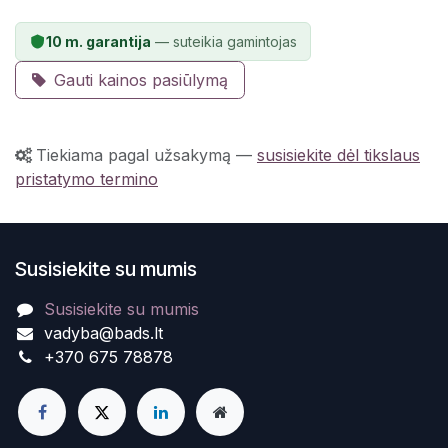
10 m. garantija
— suteikia gamintojas
Gauti kainos pasiūlymą
Tiekiama pagal užsakymą
—
susisiekite dėl tikslaus
pristatymo termino
Susisiekite su mumis
Susisiekite su mumis
vadyba@bads.lt
+370 675 78878