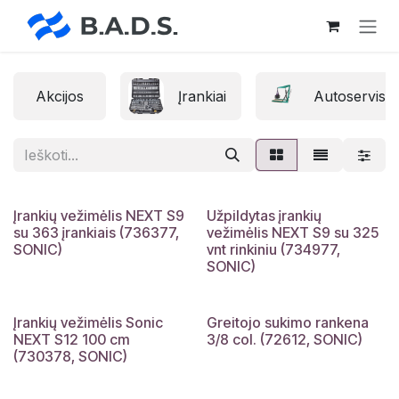
Skip to Content
Akcijos
Įrankiai
Autoservisų 
Įrankių vežimėlis NEXT S9
Užpildytas įrankių
10 M. GARANTIJA
su 363 įrankiais (736377,
vežimėlis NEXT S9 su 325
SONIC)
vnt rinkiniu (734977,
SONIC)
Įrankių vežimėlis Sonic
Greitojo sukimo rankena
NEXT S12 100 cm
3/8 col. (72612, SONIC)
(730378, SONIC)