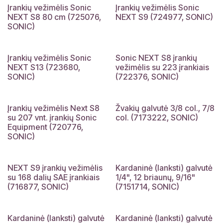
Įrankių vežimėlis Sonic
Įrankių vežimėlis Sonic
NEXT S8 80 cm (725076,
NEXT S9 (724977, SONIC)
SONIC)
Įrankių vežimėlis Sonic
Sonic NEXT S8 įrankių
NEXT S13 (723680,
vežimėlis su 223 įrankiais
SONIC)
(722376, SONIC)
Įrankių vežimėlis Next S8
Žvakių galvutė 3/8 col., 7/8
10 M. GARANTIJA
su 207 vnt. įrankių Sonic
col. (7173222, SONIC)
Equipment (720776,
SONIC)
NEXT S9 įrankių vežimėlis
Kardaninė (lanksti) galvutė
10 M. GARANTIJA
su 168 dalių SAE įrankiais
1/4", 12 briaunų, 9/16"
(716877, SONIC)
(7151714, SONIC)
Kardaninė (lanksti) galvutė
Kardaninė (lanksti) galvutė