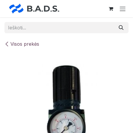
Skip to Content
Visos prekės