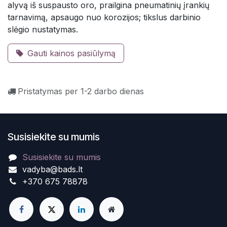
alyvą iš suspausto oro, prailgina pneumatinių įrankių
tarnavimą, apsaugo nuo korozijos; tikslus darbinio
slėgio nustatymas.
Gauti kainos pasiūlymą
Pristatymas per 1-2 darbo dienas
Susisiekite su mumis
Susisiekite su mumis
vadyba@bads.lt
+370 675 78878