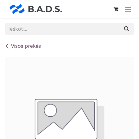
Skip to Content
Visos prekės